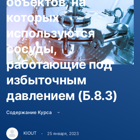
объектов, на
которых
используются
сосуды,
работающие под
избыточным
Не зачислен
давлением (Б.8.3)
Изучить курс
3000
Содержание Курса
Курс Включает
·
KIOUT
25 января, 2023
6 Уроки