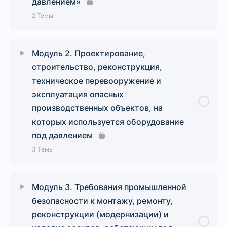
давлением»
2 Темы
Урок Содержание
0% Завершено
0/2 Шаги
Модуль 2. Проектирование,
строительство, реконструкция,
Введение
техническое перевооружение и
эксплуатация опасных
Лекция 1. Общие положения федеральных норм
производственных объектов, на
и правил в области промышленной
которых используется оборудование
безопасности «Правила промышленной
под давлением
безопасности при использовании оборудования,
работающего под избыточным давлением»
3 Темы
Урок Содержание
0% Завершено
0/3 Шаги
Модуль 3. Требования промышленной
безопасности к монтажу, ремонту,
Введение
реконструкции (модернизации) и