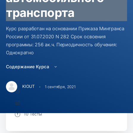
транспорта
Курс разработан на основании Приказа Минтранса
Не зачислен
России от 31.07.2020 N 282 Срок освоения
программы: 256 ак.ч. Периодичность обучения:
Изучить курс
Однократно
14000
Содержание Курса
Курс Включает
·
KIOUT
1 сентября, 2021
10 Уроки
66 Темы
10 Тесты