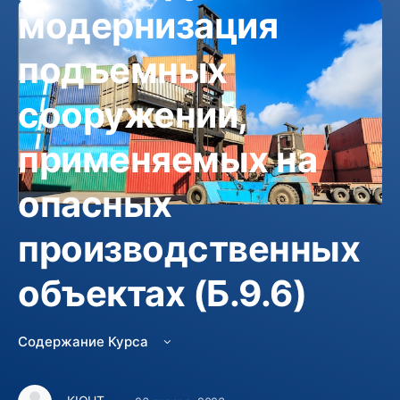
модернизация
подъемных
сооружений,
применяемых на
опасных
производственных
Не зачислен
объектах (Б.9.6)
Изучить курс
3000 руб.
Содержание Курса
Курс Включает