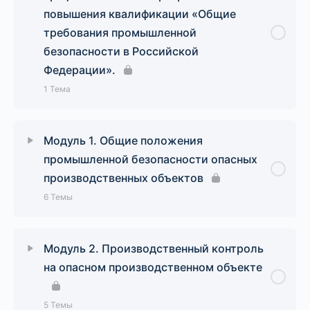
повышения квалификации «Общие
требования промышленной
безопасности в Российской
Федерации».
1 Тема
Урок Содержание
0% Завершено
0/1 Шаги
Модуль 1. Общие положения
промышленной безопасности опасных
Основные термины и понятия по курсу
производственных объектов
дополнительной профессиональной программы
6 Темы
повышения квалификации «Общие требования
промышленной безопасности в Российской
Федерации»
Урок Содержание
0% Завершено
0/6 Шаги
Модуль 2. Производственный контроль
на опасном производственном объекте
Лекция 1. Промышленная безопасность,
основные понятия.
5 Темы