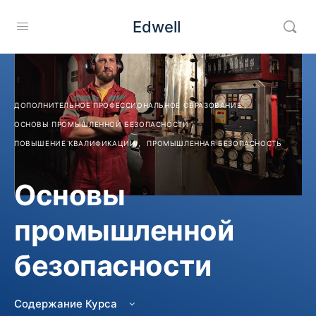
Edwell
ДОПОЛНИТЕЛЬНОЕ ПРОФЕССИОНАЛЬНОЕ ОБРАЗОВАНИЕ
,
ОСНОВЫ ПРОМЫШЛЕННОЙ БЕЗОПАСНОСТИ
,
ПОВЫШЕНИЕ КВАЛИФИКАЦИИ
,
ПРОМЫШЛЕННАЯ БЕЗОПАСНОСТЬ
Основы
промышленной
Не зачислен
безопасности
Изучить курс
5000
Содержание Курса