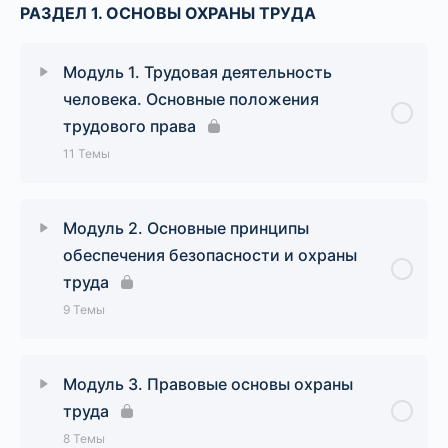
РАЗДЕЛ 1. ОСНОВЫ ОХРАНЫ ТРУДА
Модуль 1. Трудовая деятельность
человека. Основные положения
трудового права
11 Темы
Урок Содержание
0% Завершено
0/11 Шаги
Модуль 2. Основные принципы
обеспечения безопасности и охраны
Тема 1.1. Общие понятия о трудовой
труда
деятельности человека. Труд как источник
9 Темы
существования общества и индивида.
Разделение труда и наемный
(профессиональный) труд.
Урок Содержание
0% Завершено
0/9 Шаги
Модуль 3. Правовые основы охраны
труда
Тема 1.2. Двойственный характер труда: труд
Тема 2.1. Понятие «безопасность труда».
как процесс преобразования материального
8 Темы
Основная задача безопасности труда –