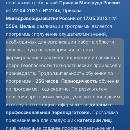
основании требований
Приказа Минтруда России
от 22.04.2021 г. № 274н, Приказа
Минздравсоцразвития России от 17.05.2012 г. №
559н
.
Целью
реализации программы является
программы: получение слушателями знаний,
необходимых для организации работ в области
охраны труда на предприятии, а также
формирование практических умений и навыков в
сфере безопасности технологических процессов и
производств. Продолжительность обучения по
программе -
256 часов.
Периодичность
обучения
по программе - однократно. По результатам
освоения программы лицам, успешно прошедшим
итоговую аттестацию, оформляется
диплом о
профессиональной переподготовке.
Программа
Не зачислен
предназначена для следующих
категорий лиц
:
лица, имеющие среднее профессиональное или