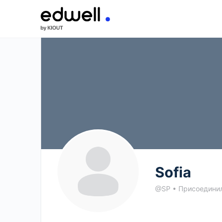
Sofia
@SP
•
Присоедини