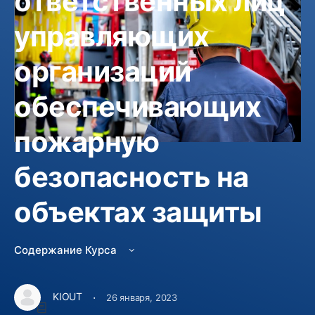
ответственных лиц
управляющих
организаций
обеспечивающих
пожарную
безопасность на
Не зачислен
объектах защиты
Изучить курс
2900 руб.
Содержание Курса
Курс Включает
·
KIOUT
26 января, 2023
40 Уроки