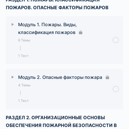
ПОЖАРОВ. ОПАСНЫЕ ФАКТОРЫ ПОЖАРОВ
ГЛОССАРИЙ по курсу дополнительной
профессиональной программы
Модуль 1. Пожары. Виды,
профессиональной переподготовки для
классификация пожаров
получения квалификации «Специалист по
6 Темы
противопожарной профилактике»
|
1 Тест
Урок Содержание
0% Завершено
0/6 Шаги
Модуль 2. Опасные факторы пожара
4 Темы
Лекция 1. Общие сведения о горении.
|
1 Тест
Лекция 2. Возникновение и развитие пожара.
РАЗДЕЛ 2. ОРГАНИЗАЦИОННЫЕ ОСНОВЫ
Урок Содержание
0% Завершено
0/4 Шаги
Лекция 3. Классификация пожаров.
ОБЕСПЕЧЕНИЯ ПОЖАРНОЙ БЕЗОПАСНОСТИ В