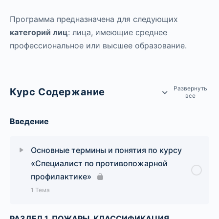
Программа предназначена для следующих
категорий лиц
: лица, имеющие среднее
профессиональное или высшее образование.
Развернуть
Курс Содержание
все
Введение
Основные термины и понятия по курсу
«Специалист по противопожарной
профилактике»
1 Тема
РАЗДЕЛ 1. ПОЖАРЫ. КЛАССИФИКАЦИЯ
Урок Содержание
0% Завершено
0/1 Шаги