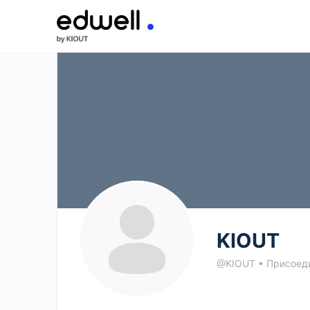
KIOUT
@KIOUT
•
Присоеди