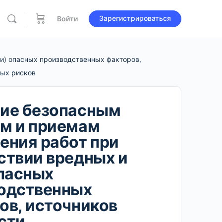
Зарегистрироваться
Войти
и) опасных производственных факторов,
ных рисков
ие безопасным
м и приемам
ения работ при
ствии вредных и
опасных
одственных
ов, источников
сти,