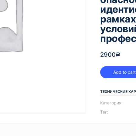
иденти
рамках
услови
профес
2900
Р
Add to cart
ТЕХНИЧЕСКИЕ ХА
Категория:
Тег: